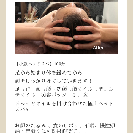
【小顔ヘッドスパ】100分
足から始まり体を緩めてから
頭をしっかりほぐしていきます！
足→首→頭→顔→洗顔→顔オイル→デコル
テオイル→美容パック→手、腕
ドライとオイルを掛け合わせた極上ヘッド
スパ⭐︎
お顔のたるみ 、食いしばり、不眠、慢性頭
痛・肩凝りにも効果的です！！