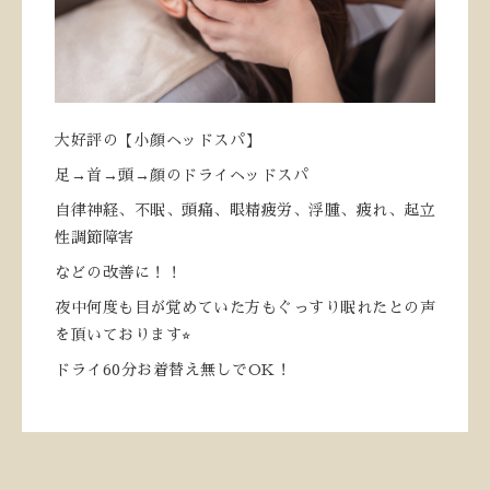
大好評の【小顔ヘッドスパ】
足→首→頭→顔のドライヘッドスパ
自律神経、不眠、頭痛、眼精疲労、浮腫、疲れ、起立
性調節障害
などの改善に！！
夜中何度も目が覚めていた方もぐっすり眠れたとの声
を頂いております⭐︎
ドライ60分お着替え無しでOK！